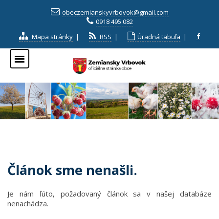
obeczemianskyvrbovok@gmail.com
0918 495 082
Mapa stránky
|
RSS
|
Úradná tabuľa
|
Článok sme nenašli.
Je nám ľúto, požadovaný článok sa v našej databáze
nenachádza.