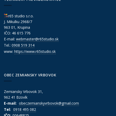
r65 studio s.r.o.
J. Mikulku 2968/7
963 01, Krupina
IČO: 46 615 776
E-mail:
webmaster@r65studio.sk
Tel.:
0908 519 314
www:
https://www.r65studio.sk
OBEC ZEMIANSKY VRBOVOK
Zemiansky Vrbovok 31,
962 41 Bzovík
E-mail:
obeczemianskyvrbovok@gmail.com
Tel:
0918 495 082
IČO:
00648825