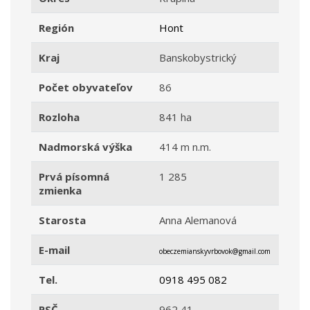
Región
Hont
Kraj
Banskobystrický
Počet obyvateľov
86
Rozloha
841 ha
Nadmorská výška
414 m n.m.
Prvá písomná
1 285
zmienka
Starosta
Anna Alemanová
E-mail
obeczemianskyvrbovok@gmail.com
Tel.
0918 495 082
PSČ
962 41