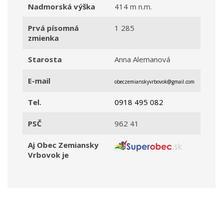
Nadmorská výška
414 m n.m.
Prvá písomná
1 285
zmienka
Starosta
Anna Alemanová
E-mail
obeczemianskyvrbovok@gmail.com
Tel.
0918 495 082
PSČ
962 41
Aj Obec Zemiansky
Vrbovok je