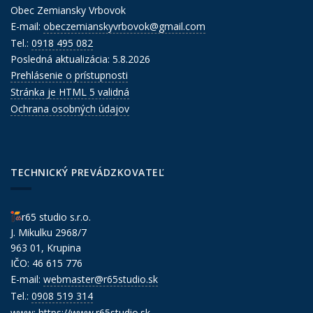
Obec Zemiansky Vrbovok
E-mail:
obeczemianskyvrbovok@gmail.com
Tel.:
0918 495 082
Posledná aktualizácia: 5.8.2026
Prehlásenie o prístupnosti
Stránka je HTML 5 validná
Ochrana osobných údajov
TECHNICKÝ PREVÁDZKOVATEĽ
r65 studio s.r.o.
J. Mikulku 2968/7
963 01, Krupina
IČO: 46 615 776
E-mail:
webmaster@r65studio.sk
Tel.:
0908 519 314
www:
https://www.r65studio.sk