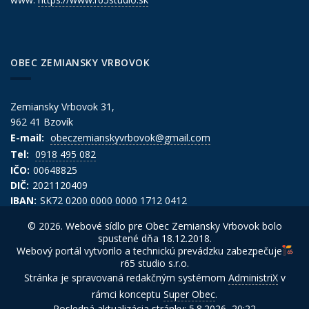
OBEC ZEMIANSKY VRBOVOK
Zemiansky Vrbovok 31,
962 41 Bzovík
E-mail:
obeczemianskyvrbovok@gmail.com
Tel:
0918 495 082
IČO:
00648825
DIČ:
2021120409
IBAN:
SK72 0200 0000 0000 1712 0412
© 2026. Webové sídlo pre Obec Zemiansky Vrbovok bolo
spustené dňa 18.12.2018.
Webový portál vytvorilo a technickú prevádzku zabezpečuje
r65 studio s.r.o.
Stránka je spravovaná redakčným systémom
AdministriX
v
rámci konceptu
Super Obec
.
Posledná aktualizácia stránky: 5.8.2026, 20:22