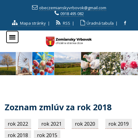
obeczemianskyvrbovok@gmail.com
0918 495 082
Mapa stránky
|
RSS
|
Úradná tabuľa
|
Zoznam zmlúv za rok 2018
rok 2022
rok 2021
rok 2020
rok 2019
rok 2018
rok 2015