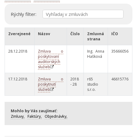
Rýchly filter:
Zverejnené
Názov
Číslo
Zmluvná
IČO
strana
28.12.2018
Zmluva o
Ing. Anna
35666056
poskytovaní
Hašková
auditorských
služieb
17.12.2018
Zmluva o
2018
r65
46615776
poskytnutí
- 28
studio
služieb
s.r.o.
Mohlo by Vás zaujímať:
Zmluvy,
Faktúry,
Objednávky,