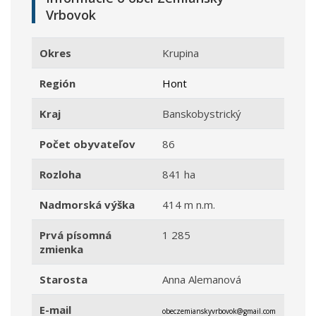
Vrbovok
Okres
Krupina
Región
Hont
Kraj
Banskobystrický
Počet obyvateľov
86
Rozloha
841 ha
Nadmorská výška
414 m n.m.
Prvá písomná
1 285
zmienka
Starosta
Anna Alemanová
E-mail
obeczemianskyvrbovok@gmail.com