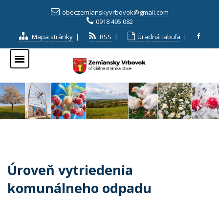
obeczemianskyvrbovok@gmail.com
0918 495 082
Mapa stránky
|
RSS
|
Úradná tabuľa
|
Úroveň vytriedenia
komunálneho odpadu