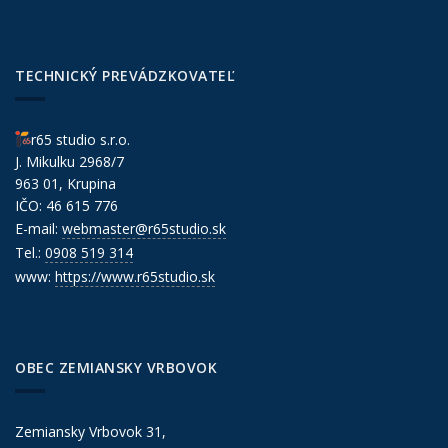
TECHNICKÝ PREVÁDZKOVATEĽ
r65 studio s.r.o.
J. Mikulku 2968/7
963 01, Krupina
IČO: 46 615 776
E-mail:
webmaster@r65studio.sk
Tel.:
0908 519 314
www:
https://www.r65studio.sk
OBEC ZEMIANSKY VRBOVOK
Zemiansky Vrbovok 31,