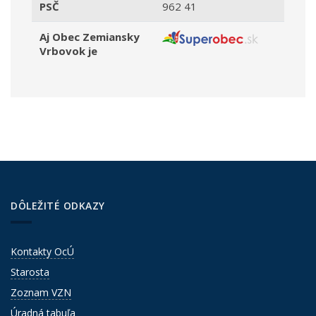
PSČ
962 41
Aj Obec Zemiansky
Vrbovok je
DÔLEŽITÉ ODKAZY
Kontakty OcÚ
Starosta
Zoznam VZN
Úradná tabuľa