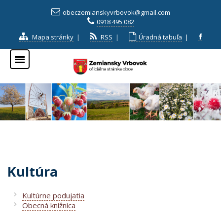
obeczemianskyvrbovok@gmail.com
0918 495 082
Mapa stránky
|
RSS
|
Úradná tabuľa
|
Kultúra
Kultúrne podujatia
Obecná knižnica