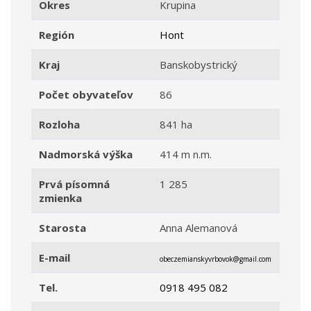
Okres
Krupina
Región
Hont
Kraj
Banskobystrický
Počet obyvateľov
86
Rozloha
841 ha
Nadmorská výška
414 m n.m.
Prvá písomná
1 285
zmienka
Starosta
Anna Alemanová
E-mail
obeczemianskyvrbovok@gmail.com
Tel.
0918 495 082