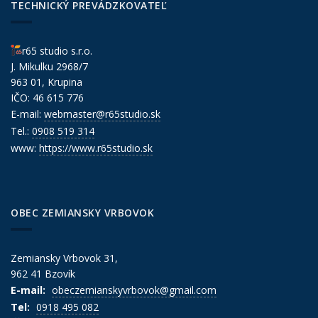
TECHNICKÝ PREVÁDZKOVATEĽ
r65 studio s.r.o.
J. Mikulku 2968/7
963 01, Krupina
IČO: 46 615 776
E-mail:
webmaster@r65studio.sk
Tel.:
0908 519 314
www:
https://www.r65studio.sk
OBEC ZEMIANSKY VRBOVOK
Zemiansky Vrbovok 31,
962 41 Bzovík
E-mail:
obeczemianskyvrbovok@gmail.com
Tel:
0918 495 082