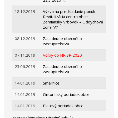
22.3.2020
18.12.2019
Výzva na predkladanie ponúk -
Revitalizácia centra obce
Zemiansky Vrbovok – Oddychová
zóna “A“
08.12.2019
Zasadnutie obecného
zastupiteľstva
07.11.2019
Voľby do NR SR 2020
23.06.2019
Zasadnutie obecného
zastupiteľstva
14.01.2019
Smernice
14.01.2019
Cintorínsky poriadok obce
14.01.2019
Platový poriadok obce
Zobraziť kompletnú úradnú tabuľu...