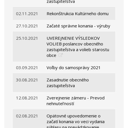
zastupiteľstva
02.11.2021
Rekonštrukcia Kultúrneho domu
27.10.2021
Začaté správne konania - výruby
25.10.2021
UVEREjNENIE VÝSLEDKOV
VOLIEB poslancov obecného
zastupiteľstva a volieb starostu
obce
03.09.2021
Voľby do samosprávy 2021
30.08.2021
Zasadnutie obecného
zastupiteľstva
12.08.2021
Zverejnenie zámeru - Prevod
nehnutel'ností
02.08.2021
Opätovné upovedomenie o
začatí konania vo veci vydania
súhlasu na prevádzkovanie