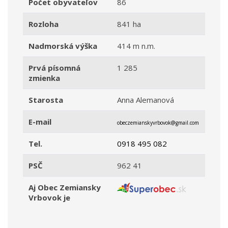
Počet obyvateľov
86
Rozloha
841 ha
Nadmorská výška
414 m n.m.
Prvá písomná
1 285
zmienka
Starosta
Anna Alemanová
E-mail
obeczemianskyvrbovok@gmail.com
Tel.
0918 495 082
PSČ
962 41
Aj Obec Zemiansky
Vrbovok je