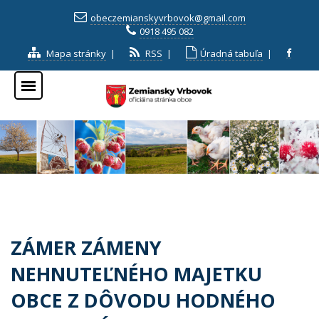
obeczemianskyvrbovok@gmail.com
0918 495 082
Mapa stránky
|
RSS
|
Úradná tabuľa
|
ZÁMER ZÁMENY
NEHNUTEĽNÉHO MAJETKU
OBCE Z DÔVODU HODNÉHO