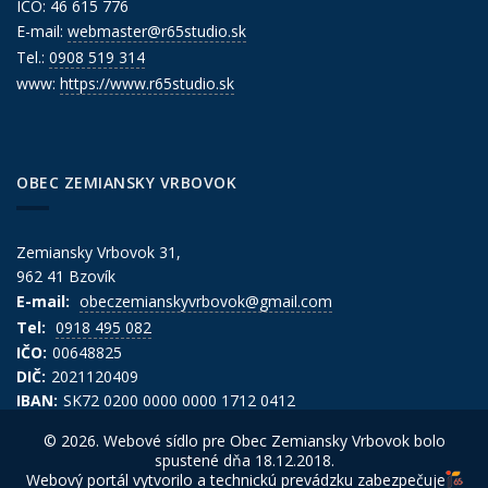
IČO: 46 615 776
E-mail:
webmaster@r65studio.sk
Tel.:
0908 519 314
www:
https://www.r65studio.sk
OBEC ZEMIANSKY VRBOVOK
Zemiansky Vrbovok 31,
962 41 Bzovík
E-mail:
obeczemianskyvrbovok@gmail.com
Tel:
0918 495 082
IČO:
00648825
DIČ:
2021120409
IBAN:
SK72 0200 0000 0000 1712 0412
© 2026. Webové sídlo pre Obec Zemiansky Vrbovok bolo
spustené dňa 18.12.2018.
Webový portál vytvorilo a technickú prevádzku zabezpečuje